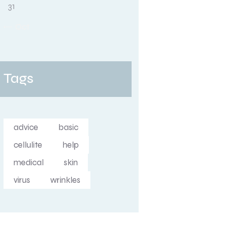
31
« Oct
Tags
advice
basic
cellulite
help
medical
skin
virus
wrinkles