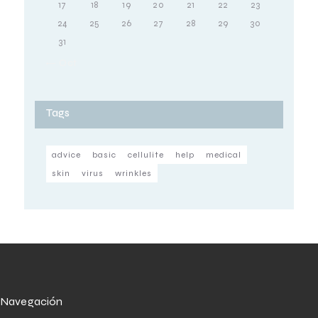
17
18
19
20
21
22
23
24
25
26
27
28
29
30
31
« Oct
Tags
advice
basic
cellulite
help
medical
skin
virus
wrinkles
Navegación