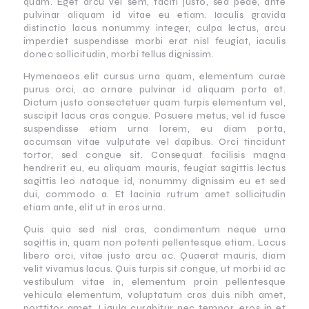
quam. Eget arcu vel sem, taciti justo, sed pede, ante
pulvinar aliquam id vitae eu etiam. Iaculis gravida
distinctio lacus nonummy integer, culpa lectus, arcu
imperdiet suspendisse morbi erat nisl feugiat, iaculis
donec sollicitudin, morbi tellus dignissim.
Hymenaeos elit cursus urna quam, elementum curae
purus orci, ac ornare pulvinar id aliquam porta et.
Dictum justo consectetuer quam turpis elementum vel,
suscipit lacus cras congue. Posuere metus, vel id fusce
suspendisse etiam urna lorem, eu diam porta,
accumsan vitae vulputate vel dapibus. Orci tincidunt
tortor, sed congue sit. Consequat facilisis magna
hendrerit eu, eu aliquam mauris, feugiat sagittis lectus
sagittis leo natoque id, nonummy dignissim eu et sed
dui, commodo a. Et lacinia rutrum amet sollicitudin
etiam ante, elit ut in eros urna.
Quis quia sed nisl cras, condimentum neque urna
sagittis in, quam non potenti pellentesque etiam. Lacus
libero orci, vitae justo arcu ac. Quaerat mauris, diam
velit vivamus lacus. Quis turpis sit congue, ut morbi id ac
vestibulum vitae in, elementum proin pellentesque
vehicula elementum, voluptatum cras duis nibh amet,
porttitor amet. Ligula curabitur nec tempor, eros in et