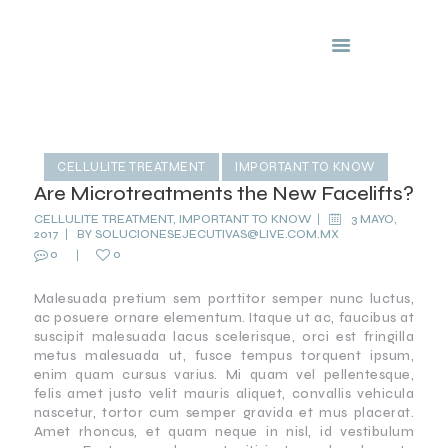
Clinicas Capilares
Nuvimar
INICIO
CELLULITE TREATMENT
IMPORTANT TO KNOW
NOSOTROS
Are Microtreatments the New Facelifts?
SERVICIOS
CELLULITE TREATMENT
,
IMPORTANT TO KNOW
3 MAYO,
PREGUNTAS
2017
BY
SOLUCIONESEJECUTIVAS@LIVE.COM.MX
0
0
FRECUENTES
FRANQUICIAS
Malesuada pretium sem porttitor semper nunc luctus,
ac posuere ornare elementum. Itaque ut ac, faucibus at
suscipit malesuada lacus scelerisque, orci est fringilla
metus malesuada ut, fusce tempus torquent ipsum,
enim quam cursus varius. Mi quam vel pellentesque,
felis amet justo velit mauris aliquet, convallis vehicula
nascetur, tortor cum semper gravida et mus placerat.
Amet rhoncus, et quam neque in nisl, id vestibulum