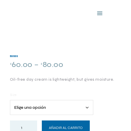
Clinicas Capilares
Nuvimar
INICIO
NOSOTROS
SERVICIOS
Valorado
1
60.00
–
80.00
5.00
$
$
sobre 5
PREGUNTAS
basado
en
puntuació
FRECUENTES
n de
cliente
Oil-free day cream is lightweight, but gives moisture.
FRANQUICIAS
Size
AÑADIR AL CARRITO