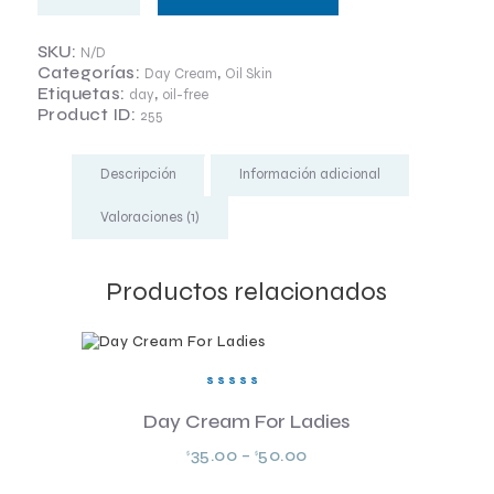
SKU:
N/D
Categorías:
,
Day Cream
Oil Skin
Etiquetas:
,
day
oil-free
Product ID:
255
Descripción
Información adicional
Valoraciones (1)
Productos relacionados
Valorad
o en
Day Cream For Ladies
5.00
de 5
35.00
–
50.00
$
$