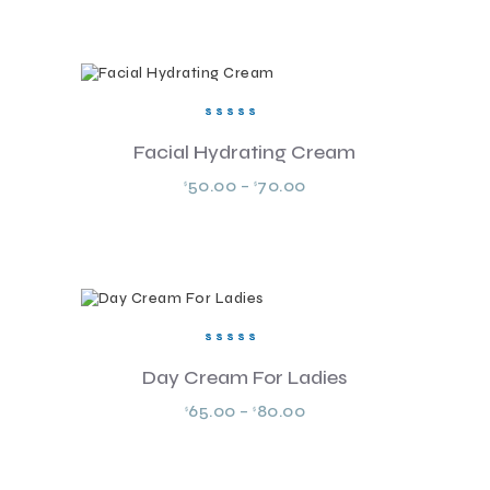
Valorad
o en
Facial Hydrating Cream
5.00
de 5
50.00
–
70.00
$
$
Valorad
o en
Day Cream For Ladies
5.00
de 5
65.00
–
80.00
$
$