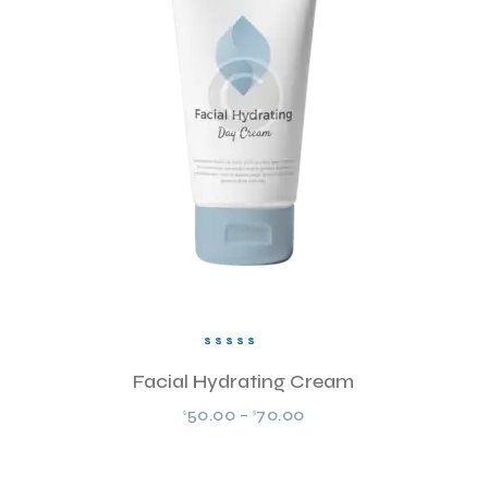
Valorad
o en
Facial Hydrating Cream
5.00
de 5
50.00
–
70.00
$
$