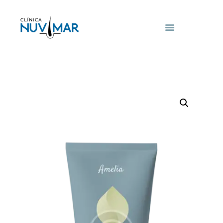
Clinicas Capilares
Nuvimar
INICIO
NOSOTROS
SERVICIOS
PREGUNTAS
FRECUENTES
FRANQUICIAS