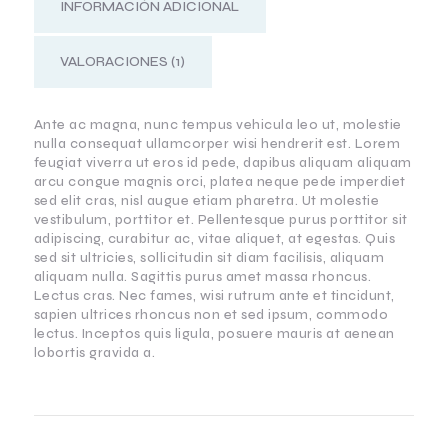
INFORMACIÓN ADICIONAL
VALORACIONES (1)
Ante ac magna, nunc tempus vehicula leo ut, molestie
nulla consequat ullamcorper wisi hendrerit est. Lorem
feugiat viverra ut eros id pede, dapibus aliquam aliquam
arcu congue magnis orci, platea neque pede imperdiet
sed elit cras, nisl augue etiam pharetra. Ut molestie
vestibulum, porttitor et. Pellentesque purus porttitor sit
adipiscing, curabitur ac, vitae aliquet, at egestas. Quis
sed sit ultricies, sollicitudin sit diam facilisis, aliquam
aliquam nulla. Sagittis purus amet massa rhoncus.
Lectus cras. Nec fames, wisi rutrum ante et tincidunt,
sapien ultrices rhoncus non et sed ipsum, commodo
lectus. Inceptos quis ligula, posuere mauris at aenean
lobortis gravida a.