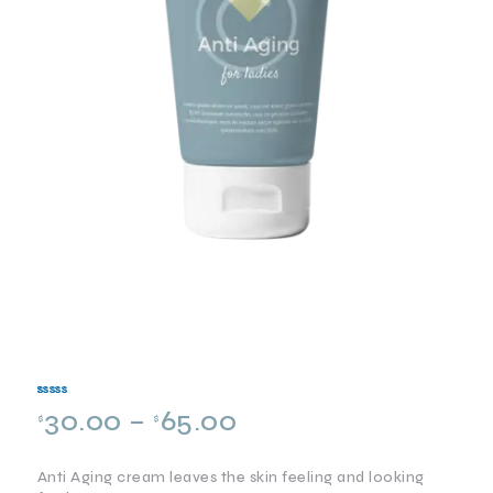
Valorado
1
30.00
–
65.00
5.00
$
$
sobre 5
basado
en
puntuació
n de
cliente
Anti Aging cream leaves the skin feeling and looking