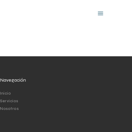
Clinicas Capilares
Nuvimar
INICIO
NOSOTROS
SERVICIOS
PREGUNTAS
FRECUENTES
Navegación
FRANQUICIAS
Inicio
Servicios
Nosotros